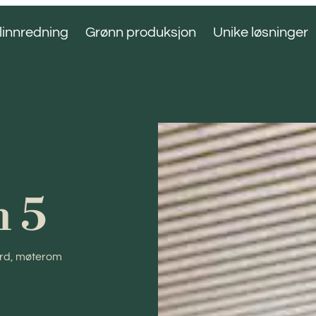
linnredning
Grønn produksjon
Unike løsninger
n 5
bord, møterom